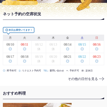
ネット予約の空席状況
◎
本日お席空いてます！
月
火
水
木
金
土
日
08/10
08/11
08/12
08/13
08/14
08/15
08/16
◎
◎
休
休
◎
◎
◎
08/17
08/18
08/19
08/20
08/21
08/22
08/23
◎
◎
休
休
◎
◎
◎
◎
即予約可
□
リクエスト予約可
TEL
要問い合わせ
×
予約不可
休
定休日
その他の日付を見る
おすすめ料理