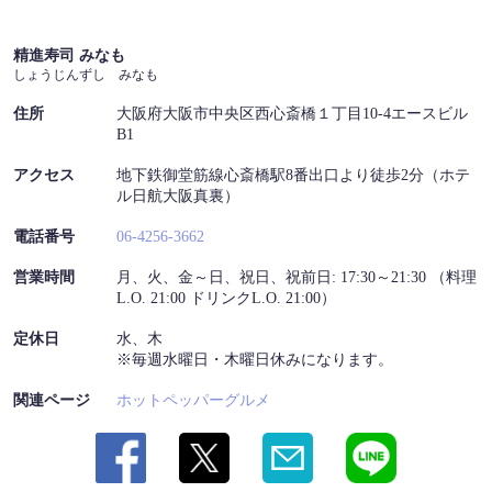
精進寿司 みなも
しょうじんずし みなも
住所
大阪府大阪市中央区西心斎橋１丁目10-4エースビル
B1
アクセス
地下鉄御堂筋線心斎橋駅8番出口より徒歩2分（ホテ
ル日航大阪真裏）
電話番号
06-4256-3662
営業時間
月、火、金～日、祝日、祝前日: 17:30～21:30 （料理
L.O. 21:00 ドリンクL.O. 21:00）
定休日
水、木
※毎週水曜日・木曜日休みになります。
関連ページ
ホットペッパーグルメ