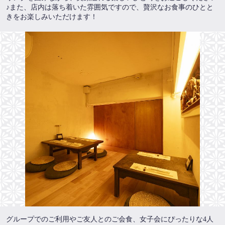
♪また、店内は落ち着いた雰囲気ですので、贅沢なお食事のひとと
きをお楽しみいただけます！
この店舗情報をシェアする
精進寿司 みなも
大阪府大阪市中央区西心斎橋１丁目10-4エースビルB1
https://akr4409499735.owst.jp/
お店情報をコピー
グループでのご利用やご友人とのご会食、女子会にぴったりな4人
閉じる